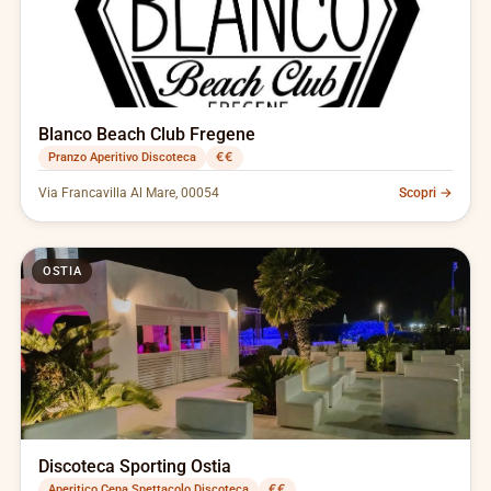
Blanco Beach Club Fregene
Pranzo Aperitivo Discoteca
€€
Via Francavilla Al Mare, 00054
Scopri →
OSTIA
Discoteca Sporting Ostia
Aperitico Cena Spettacolo Discoteca
€€