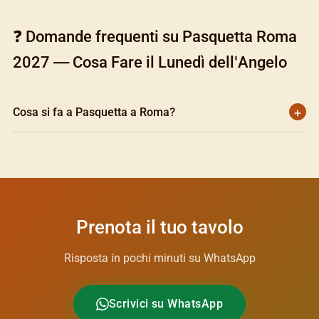
❓ Domande frequenti su Pasquetta Roma
2027 — Cosa Fare il Lunedì dell'Angelo
+
Cosa si fa a Pasquetta a Roma?
Gita al mare a Ostia o Fregene, picnic a Villa Borghese, o
serata in uno dei locali aperti sul litorale, come Blanco
Beach Club a Fregene o la Discoteca Sporting a Ostia.
Prenota il tuo tavolo
Risposta in pochi minuti su WhatsApp
Scrivici su WhatsApp