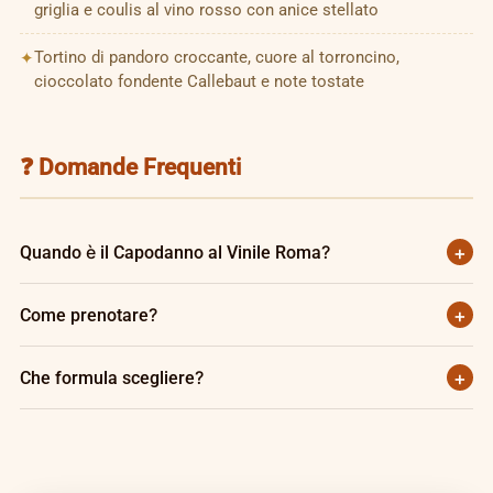
griglia e coulis al vino rosso con anice stellato
Tortino di pandoro croccante, cuore al torroncino,
cioccolato fondente Callebaut e note tostate
❓ Domande Frequenti
+
Quando è il Capodanno al Vinile Roma?
Il 31 dicembre 2026, dalle 20:00 fino a notte fonda.
+
Come prenotare?
Contattaci su WhatsApp al 351 451 3415 con nome,
+
Che formula scegliere?
numero persone e formula scelta.
Cenone per vivere tutta la serata, privé per chi vuole solo
discoteca con tavolo riservato.