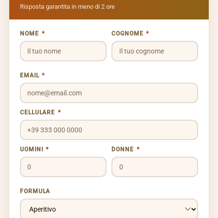
Risposta garantita in meno di 2 ore
NOME
*
COGNOME
*
EMAIL
*
CELLULARE
*
UOMINI
*
DONNE
*
FORMULA