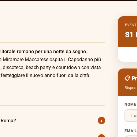
EVEN
31 
litorale romano per una notte da sogno.
llo Miramare Maccarese ospita il Capodanno più
a, discoteca, beach party e countdown con vista
festeggiare il nuovo anno fuori dalla città.
📋 P
Rispost
NOM
+
a Roma?
EMAI
nuti da Roma centro.