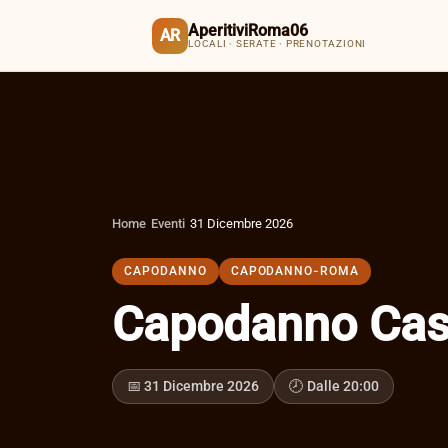
AperitiviRoma06
AR
LOCALI · SERATE · PRENOTAZIONI
Home
›
Eventi
›
31 Dicembre 2026
CAPODANNO
CAPODANNO-ROMA
Capodanno Cas
📅 31 Dicembre 2026
🕗 Dalle 20:00