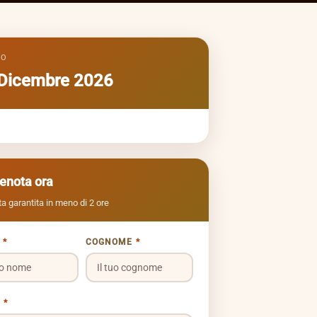
TO
Dicembre 2026
renota ora
a garantita in meno di 2 ore
E
*
COGNOME
*
L
*