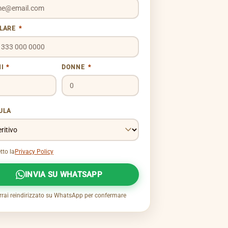
ULARE
*
NI
*
DONNE
*
ULA
tto la
Privacy Policy
INVIA SU WHATSAPP
rrai reindirizzato su WhatsApp per confermare