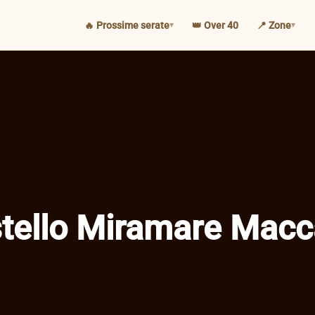
🔥 Prossime serate
👑 Over 40
📍 Zone
tello Miramare Macc