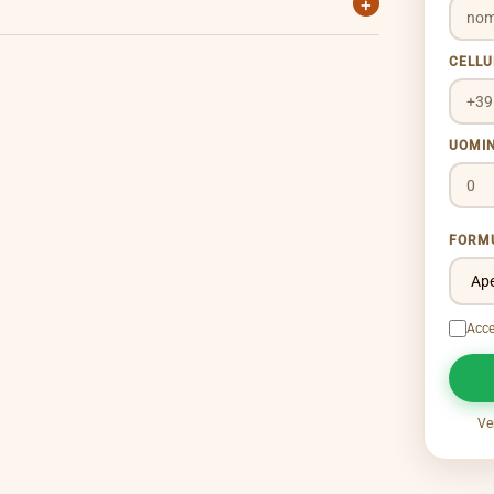
+
tsApp 351 451 3415.
CELL
UOMI
FORM
Acce
Ve